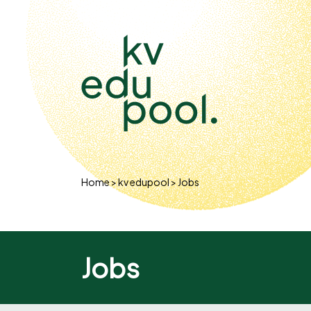
DE
/
FR
/
IT
Home
kv edupool
Jobs
Jobs