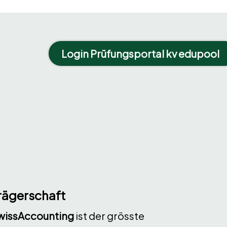
Login Prüfungsportal kv edupool
rägerschaft
wissAccounting
ist der grösste