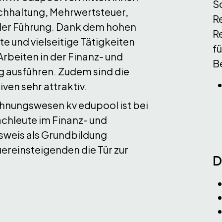
S
chhaltung, Mehrwertsteuer,
R
ller Führung. Dank dem hohen
R
e und vielseitige Tätigkeiten
fü
Arbeiten in der Finanz- und
B
g ausführen. Zudem sind die
ven sehr attraktiv.
hnungswesen kv edupool ist bei
achleute im Finanz- und
weis als Grundbildung
ereinsteigenden die Tür zur
D