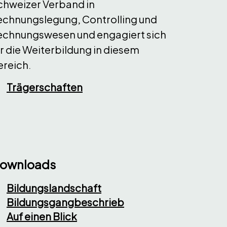
chweizer Verband in
echnungslegung, Controlling und
echnungswesen und engagiert sich
r die Weiterbildung in diesem
ereich.
Trägerschaften
ownloads
Bildungslandschaft
Bildungsgangbeschrieb
Auf einen Blick