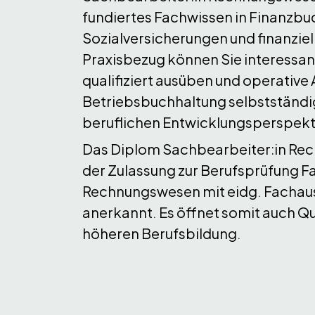
fundiertes Fachwissen in Finanzbu
Sozialversicherungen und finanzie
Praxisbezug können Sie interessant
qualifiziert ausüben und operative 
Betriebsbuchhaltung selbstständi
beruflichen Entwicklungsperspekti
Das Diplom Sachbearbeiter:in Rec
der Zulassung zur Berufsprüfung F
Rechnungswesen mit eidg. Fachaus
anerkannt. Es öffnet somit auch Qu
höheren Berufsbildung.