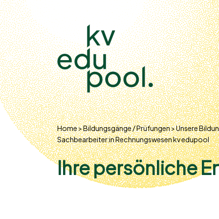
DE
/
FR
/
IT
Home
Bildungsgänge / Prüfungen
Unsere Bildu
Sachbearbeiter:in Rechnungswesen kv edupool
Ihre persönliche E