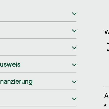
W
ausweis
inanzierung
A