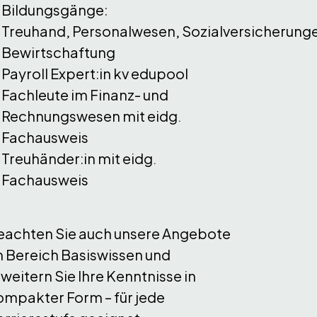
Bildungsgänge:
Treuhand
,
Personalwesen
,
Sozialversicherung
Bewirtschaftung
Payroll Expert:in kv edupool
Fachleute im Finanz- und
Rechnungswesen mit eidg.
Fachausweis
Treuhänder:in mit eidg.
Fachausweis
eachten Sie auch unsere Angebote
m Bereich
Basiswissen
und
weitern Sie Ihre Kenntnisse in
ompakter Form – für jede