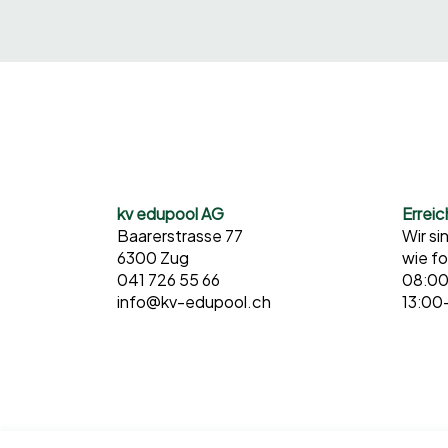
kv edupool AG
Erreic
Baarerstrasse 77
Wir si
6300 Zug
wie fo
041 726 55 66
08:00
info@kv-edupool.ch
13:00