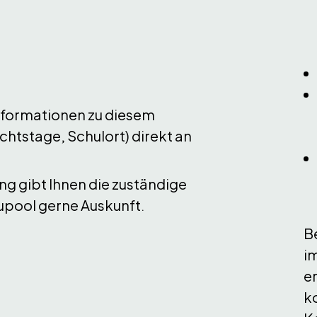
Informationen zu diesem
htstage, Schulort) direkt an
ng gibt Ihnen die zuständige
upool gerne Auskunft.
B
i
er
k