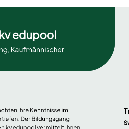
kv edupool
ing, Kaufmännischer
chten Ihre Kenntnisse im
T
tiefen. Der Bildungsgang
S
 kv edupool vermittelt Ihnen