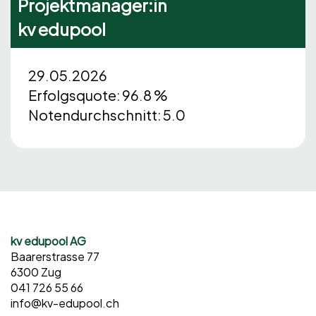
Projektmanager:in
kv edupool
29.05.2026
Erfolgsquote: 96.8 %
Notendurchschnitt: 5.0
kv edupool AG
Baarerstrasse 77
6300 Zug
041 726 55 66
info@kv-edupool.ch