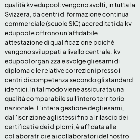
qualità kv edupool: vengono svolti, in tutta la
Svizzera, da centri di formazione continua
commerciale (scuole SIC) accreditati da kv
edupool e offrono un’affidabile
attestazione di qualificazione poiché
vengono sviluppati a livello centrale. kv
edupool organizza e svolge gli esami di
diploma e le relative correzioni presso i
centri di competenza secondo gli standard
identici. In tal modo viene assicurata una
qualità comparabile sull'intero territorio
nazionale. L’intera gestione degli esami,
dall’iscrizione agli stessi fino al rilascio dei
certificati e dei diplomi, è affidata alle
collaboratrici e ai collaboratori del nostro