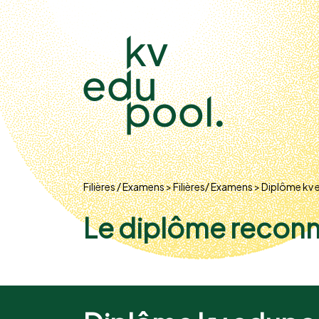
FR
/
DE
/
IT
Filières / Examens
Filières/ Examens
Diplôme kv 
Le diplôme reconnu