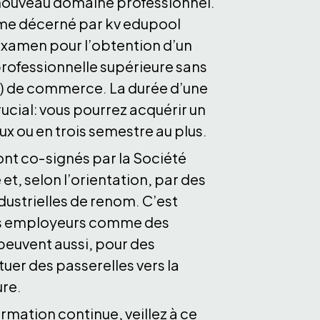
 nouveau domaine professionnel.
lôme décerné par kv edupool
examen pour l’obtention d’un
professionnelle supérieure sans
e) de commerce. La durée d’une
rucial: vous pourrez acquérir un
x ou en trois semestre au plus.
sont co‑signés par la Société
, selon l’orientation, par des
dustrielles de renom. C’est
les employeurs comme des
 peuvent aussi, pour des
uer des passerelles vers la
ure.
rmation continue, veillez à ce