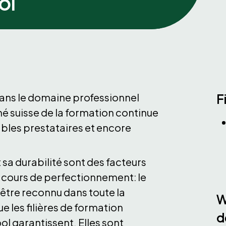
ol
ans le domaine professionnel
F
ché suisse de la formation continue
ables prestataires et encore
.
 sa durabilité sont des facteurs
 cours de perfectionnement: le
 être reconnu dans toute la
W
e les filières de formation
d
ol garantissent. Elles sont