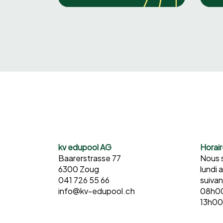
kv edupool AG
Horai
Baarerstrasse 77
Nous 
6300 Zoug
lundi 
041 726 55 66
suivan
info@kv-edupool.ch
08h00
13h00