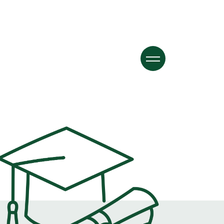
FR
/
DE
/
IT