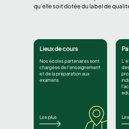
qu’elle soit dotée du label de quali
Lieux de cours
Pa
Nos écoles partenaires sont
L’é
chargées de l'enseignement
des
et de la préparation aux
pro
examens.
ind
l'a
edu
Lire plus
Lir